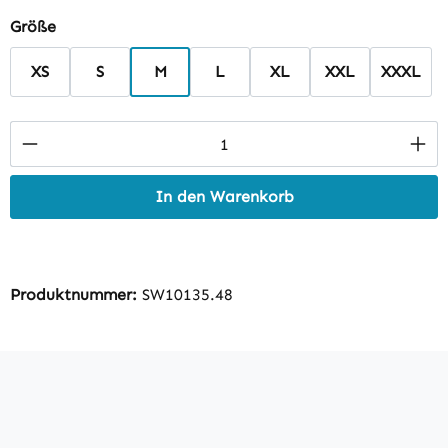
auswählen
Größe
XS
S
M
L
XL
XXL
XXXL
Produkt Anzahl: Gib den gewünschten Wert 
In den Warenkorb
Produktnummer:
SW10135.48